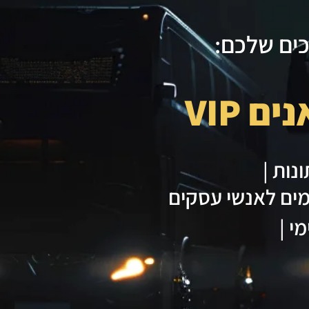
כים שלכם:
ם VIP
נות |
ים לאנשי עסקים
י |