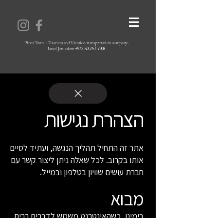
Pinto Tours | Tourism and Vacation transportation company,
+972 50-257-7903⁩
Israel Jerusalem ⁦
הצהרת נגישות
אתר זה התחיל תהליך הנגשה, ועתיד לסיים
אותו בקרוב. לכל שאלה ניתן ליצור קשר עם
חברת עושים שוויון בטלפון ובמייל.
מבוא
בימינו, כשהאינטרנט משמש לדברים רבים