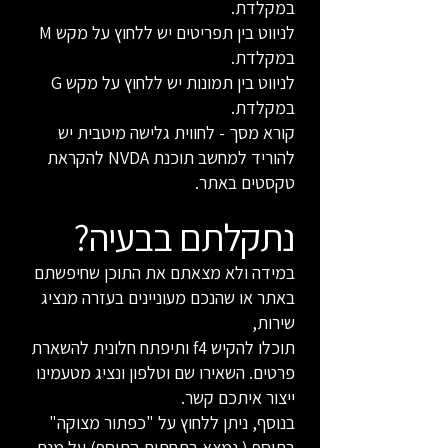
במקלדת.
לניווט בין תפריטים יש ללחוץ על מקש M
במקלדת.
לניווט בין תמונות יש ללחוץ על מקש G
במקלדת.
קורא מסך - לחווית גלישה מיטבית יש
להוריד למחשב תוכנת NVDA להקראת
טקסטים באתר.
נתקלתם בבעיה?
במידה ולא מצאתם את התוכן שחיפשתם
באתר או שהנכם מעוניינים בעזרה מנציג
שירות,
תוכלו להקיש f4 ותיפתח חלונית להשארת
פרטים. השאירו שם וטלפון ונציג מטעמינו
ייצור איתכם קשר.
בנוסף, ניתן ללחוץ על "כפתור מצוקה"
בתוסף ( נמצא בתחתית התוסף) על מנת