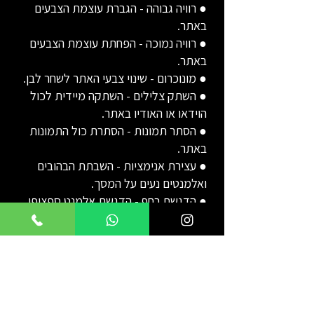
● רוויה גבוהה - הגברת עוצמת הצבעים
באתר.
● רוויה נמוכה - הפחתת עוצמת הצבעים
באתר.
● מונוכרום - שינוי צבעי האתר לשחר לבן.
● השתק צלילים - השתקה מיידית לכול
הוידאו או האודיו באתר.
● הסתר תמונות - הסתרת כול התמונות
באתר.
● עצירת אנימציות - השבתת הבהובים
ואלמנטים נעים על המסך.
● הדגשת רחף - הדגשת אלמנט ספציפי
בעת מעבר.
● הדגשת לחיצה - הדגשת אלמנט ספציפי
בעת לחיצה.
● מצב קריאה - תצוגת האתר ללא עיצוב
וללא תמונות.
●ניווט מקלדת - ניווט בעזרת מקשי